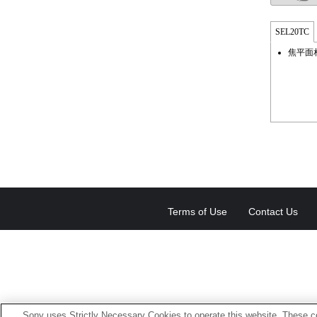
SEL20TC
焦平面
Terms of Use
Contact Us
Sony uses Strictly Necessary Cookies to operate this website. These co