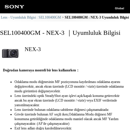
Global
Lens - Uyumluluk Bilgisi : SEL100400GM
SEL100400GM : NEX-3 Uyumluluk Bilgisi
SEL100400GM - NEX-3 ｜Uyumluluk Bilgisi
NEX-3
Doğrudan kameraya monteli bir lens kullanırken：
Odaklama modu düğmesinin MF pozisyonuna kaydırılması odaklama ayarını
değiştirecektir, ancak ekran üzerinde (LCD monitör / vizör) üzerinde odaklanma
modu görüntüsü değişmeyecektir.
Lens üzerindeki optik SteadyShot ayarı işlevi açık/kapalı konuma getirecektir
ancak bu ayar ekran üzerinde (LCD monitör / vizör) veya EXIF verilerinde
yansıtılmayacaktır.
Lens üzerinde bulunan odaklama sabitleme düğmesi çalışmamaktadır.
Gövde üzerinde bulunan AF seçili iken,Odaklanma Modu düğmesi MF
konumuna getirildiğinde odaklanma modu manüel olacak ancak MF Yardım
çalışmayacaktır. (AF'de çalışmayacaktır)
Exif lens adları doğru kaydedilmeyecektir.