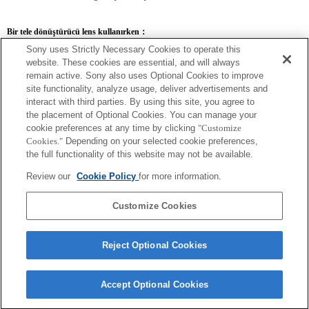
Bir tele dönüştürücü lens kullanırken：
Sony uses Strictly Necessary Cookies to operate this
SEL14TC
SEL20TC
website. These cookies are essential, and will always
remain active. Sony also uses Optional Cookies to improve
site functionality, analyze usage, deliver advertisements and
interact with third parties. By using this site, you agree to
the placement of Optional Cookies. You can manage your
SEL14TC
cookie preferences at any time by clicking
"Customize
Cookies."
Depending on your selected cookie preferences,
Kamera Sürekli AF özelliğine ayarlandığında netleme yapamayabilir.
the full functionality of this website may not be available.
Exif lens adı için netleme uzaklığı ve maksimum diyafram açıklığı büyütme değerleri
kullanılarak listelenir. Ancak diyafram açıklığı büyütme değerleri büyütme oranıyla
Review our
Cookie Policy
for more information.
çarpıldığında 10 kat veya daha fazla olursa düzgün görüntülenemez.
Customize Cookies
Reject Optional Cookies
Accept Optional Cookies
Terms of Use
Contact Us
Copyright 2026 Sony Corporation