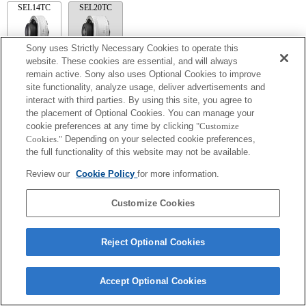
SEL14TC
SEL20TC
Sony uses Strictly Necessary Cookies to operate this
website. These cookies are essential, and will always
remain active. Sony also uses Optional Cookies to improve
SEL14TC
site functionality, analyze usage, deliver advertisements and
Kamera Sürekli AF özelliğine ayarlandığında netleme yapamayabilir.
interact with third parties. By using this site, you agree to
Exif lens adı için netleme uzaklığı ve maksimum diyafram açıklığı büyütme değerleri
the placement of Optional Cookies. You can manage your
kullanılarak listelenir. Ancak diyafram açıklığı büyütme değerleri büyütme oranıyla
cookie preferences at any time by clicking
"Customize
çarpıldığında 10 kat veya daha fazla olursa düzgün görüntülenemez.
Cookies."
Depending on your selected cookie preferences,
the full functionality of this website may not be available.
Review our
Cookie Policy
for more information.
Customize Cookies
Terms of Use
Contact Us
Reject Optional Cookies
Copyright 2026 Sony Corporation
Accept Optional Cookies