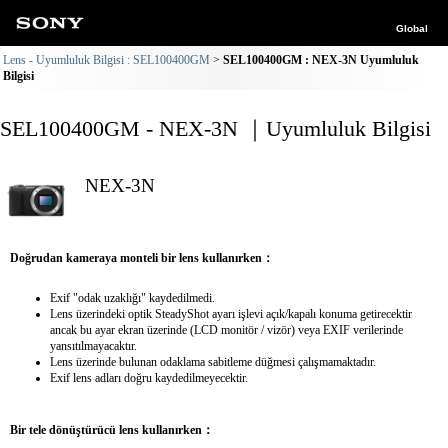
Global
Lens - Uyumluluk Bilgisi : SEL100400GM
SEL100400GM : NEX-3N Uyumluluk
Bilgisi
SEL100400GM - NEX-3N ｜Uyumluluk Bilgisi
NEX-3N
Doğrudan kameraya monteli bir lens kullanırken：
Exif "odak uzaklığı" kaydedilmedi.
Lens üzerindeki optik SteadyShot ayarı işlevi açık/kapalı konuma getirecektir
ancak bu ayar ekran üzerinde (LCD monitör / vizör) veya EXIF verilerinde
yansıtılmayacaktır.
Lens üzerinde bulunan odaklama sabitleme düğmesi çalışmamaktadır.
Exif lens adları doğru kaydedilmeyecektir.
Bir tele dönüştürücü lens kullanırken：