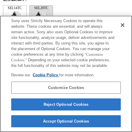
SEL14TC
SEL20TC
Sony uses Strictly Necessary Cookies to operate this
website. These cookies are essential, and will always
remain active. Sony also uses Optional Cookies to improve
site functionality, analyze usage, deliver advertisements and
SEL14TC
interact with third parties. By using this site, you agree to
相机可能会在设置连续 AF 后对焦不准。
the placement of Optional Cookies. You can manage your
Exif 鏡頭名的焦距和最大光圈會以放大倍數值列出。然而，如光圈值乘以放
cookie preferences at any time by clicking
"Customize
大倍數為 10 或更高時，便無法正確顯示。
Cookies."
Depending on your selected cookie preferences,
the full functionality of this website may not be available.
Review our
Cookie Policy
for more information.
Customize Cookies
Reject Optional Cookies
Terms of Use
Contact Us
Copyright 2026 Sony Corporation
Accept Optional Cookies