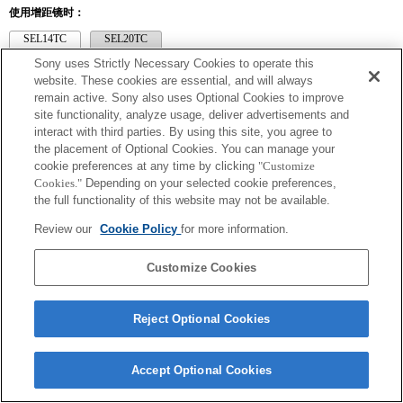
使用增距镜时：
SEL14TC
SEL20TC
Sony uses Strictly Necessary Cookies to operate this
website. These cookies are essential, and will always
remain active. Sony also uses Optional Cookies to improve
site functionality, analyze usage, deliver advertisements and
interact with third parties. By using this site, you agree to
SEL14TC
the placement of Optional Cookies. You can manage your
Exif 鏡頭名的焦距和最大光圈會以放大倍數值列出。然而，如光圈值乘以放
cookie preferences at any time by clicking
"Customize
大倍數為 10 或更高時，便無法正確顯示。
Cookies."
Depending on your selected cookie preferences,
the full functionality of this website may not be available.
Review our
Cookie Policy
for more information.
Customize Cookies
Reject Optional Cookies
Terms of Use
Contact Us
Copyright 2026 Sony Corporation
Accept Optional Cookies