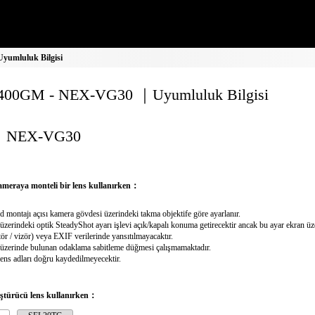
umluluk Bilgisi
400GM - NEX-VG30 ｜Uyumluluk Bilgisi
NEX-VG30
meraya monteli bir lens kullanırken：
d montajı açısı kamera gövdesi üzerindeki takma objektife göre ayarlanır.
üzerindeki optik SteadyShot ayarı işlevi açık/kapalı konuma getirecektir ancak bu ayar ekran 
ör / vizör) veya EXIF verilerinde yansıtılmayacaktır.
üzerinde bulunan odaklama sabitleme düğmesi çalışmamaktadır.
lens adları doğru kaydedilmeyecektir.
üştürücü lens kullanırken：