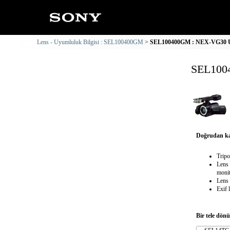
Lens - Uyumluluk Bilgisi : SEL100400GM
SEL100400GM : NEX-VG30 Uy
SEL100
Doğrudan ka
Tripo
Lens 
monit
Lens 
Exif 
Bir tele dön