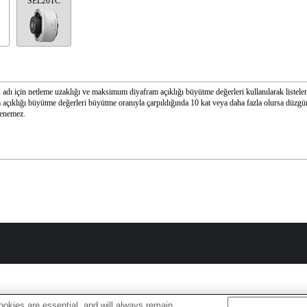
SEL20TC
s adı için netleme uzaklığı ve maksimum diyafram açıklığı büyütme değerleri kullanılarak listele
 açıklığı büyütme değerleri büyütme oranıyla çarpıldığında 10 kat veya daha fazla olursa düzgü
lenemez.
okies are essential, and will always remain