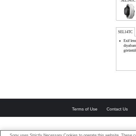
SEL14TC
SEL14TC
Exif len
diyafram
görüntü
Terms of Use
Contact Us
Sony uses Strictly Necessary Cookies to operate this website. These co