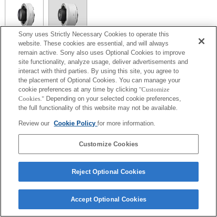
Sony uses Strictly Necessary Cookies to operate this
website. These cookies are essential, and will always
SEL14TC
remain active. Sony also uses Optional Cookies to improve
site functionality, analyze usage, deliver advertisements and
Exif 鏡頭名的焦距和最大光圈會以放大倍數值列出。然而，如光圈值乘以放
大倍數為 10 或更高時，便無法正確顯示。
interact with third parties. By using this site, you agree to
the placement of Optional Cookies. You can manage your
cookie preferences at any time by clicking
"Customize
Cookies."
Depending on your selected cookie preferences,
the full functionality of this website may not be available.
Review our
Cookie Policy
for more information.
Customize Cookies
Terms of Use
Contact Us
Copyright 2026 Sony Corporation
Reject Optional Cookies
Accept Optional Cookies