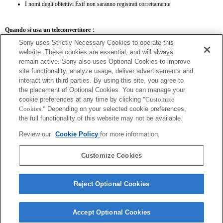
I nomi degli obiettivi Exif non saranno registrati correttamente.
Quando si usa un teleconvertitore：
Sony uses Strictly Necessary Cookies to operate this
SEL14TC
SEL20TC
website. These cookies are essential, and will always
remain active. Sony also uses Optional Cookies to improve
site functionality, analyze usage, deliver advertisements and
interact with third parties. By using this site, you agree to
the placement of Optional Cookies. You can manage your
SEL14TC
cookie preferences at any time by clicking
"Customize
Cookies."
Depending on your selected cookie preferences,
La fotocamera potrebbe risultare fuori fuoco se è impostata su AF continuo.
the full functionality of this website may not be available.
La lunghezza focale e l'apertura massima per il nome Exif dell'obiettivo saranno
espressi usando fattori di ingrandimento. Tuttavia, i valori del diaframma moltiplicati
Review our
Cookie Policy
for more information.
per l'ingrandimento pari a 10 o superiori non verranno visualizzati correttamente.
Customize Cookies
Reject Optional Cookies
Accept Optional Cookies
Terms of Use
Contact Us
Copyright 2026 Sony Corporation