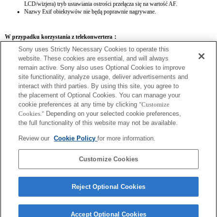
LCD/wizjera) tryb ustawiania ostrości przełącza się na wartość AF.
Nazwy Exif obiektywów nie będą poprawnie nagrywane.
W przypadku korzystania z telekonwertera：
Sony uses Strictly Necessary Cookies to operate this
SEL14TC
SEL20TC
website. These cookies are essential, and will always
remain active. Sony also uses Optional Cookies to improve
site functionality, analyze usage, deliver advertisements and
interact with third parties. By using this site, you agree to
the placement of Optional Cookies. You can manage your
SEL14TC
cookie preferences at any time by clicking
"Customize
Cookies."
Depending on your selected cookie preferences,
Ustawienie ostrości może być niemożliwe w trybie Ciągły AF.
the full functionality of this website may not be available.
Ogniskowa i maksymalny otwór przysłony w nazwie obiektywu w danych Exif
będą podane w formie wartości powiększenia. Jeśli jednak wartości przysłony
Review our
Cookie Policy
for more information.
pomnożone przez powiększenie wyniosą 10 lub więcej, nie będą wyświetlane
poprawnie.
Customize Cookies
Reject Optional Cookies
Accept Optional Cookies
Terms of Use
Contact Us