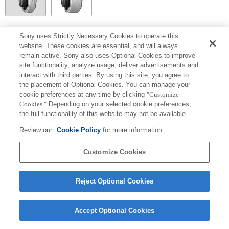
SEL20TC
Sony uses Strictly Necessary Cookies to operate this
website. These cookies are essential, and will always
Les valeurs d'ouverture supérieures à 64 dans le guide des paramètres d'exposition ne
remain active. Sony also uses Optional Cookies to improve
seront pas affichées correctement.
site functionality, analyze usage, deliver advertisements and
interact with third parties. By using this site, you agree to
the placement of Optional Cookies. You can manage your
cookie preferences at any time by clicking
"Customize
Cookies."
Depending on your selected cookie preferences,
the full functionality of this website may not be available.
Review our
Cookie Policy
for more information.
Customize Cookies
Terms of Use
Contact Us
Copyright 2026 Sony Corporation
Reject Optional Cookies
Accept Optional Cookies