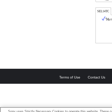
SEL14TC
ใช้ง
Terms of Use
Contact Us
Sony uses Strictly Necessary Cookies to operate this website. These co