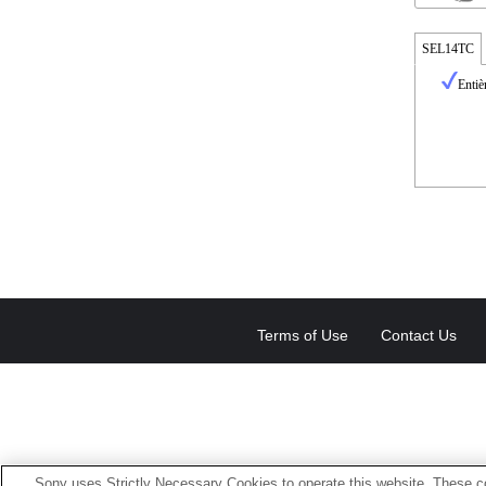
SEL14TC
Entiè
Terms of Use
Contact Us
Sony uses Strictly Necessary Cookies to operate this website. These co