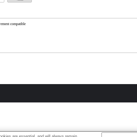
rement compatible
okies are essential, and will always remain