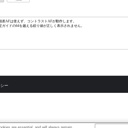
相差AFは使えず、コントラストAFが動作します。
定ガイドの64を越える絞り値が正しく表示されません。
リシー
okies are essential, and will always remain