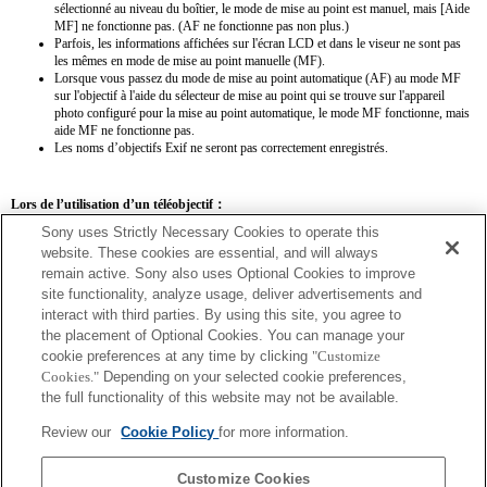
sélectionné au niveau du boîtier, le mode de mise au point est manuel, mais [Aide
MF] ne fonctionne pas. (AF ne fonctionne pas non plus.)
Parfois, les informations affichées sur l'écran LCD et dans le viseur ne sont pas
les mêmes en mode de mise au point manuelle (MF).
Lorsque vous passez du mode de mise au point automatique (AF) au mode MF
sur l'objectif à l'aide du sélecteur de mise au point qui se trouve sur l'appareil
photo configuré pour la mise au point automatique, le mode MF fonctionne, mais
aide MF ne fonctionne pas.
Les noms d’objectifs Exif ne seront pas correctement enregistrés.
Lors de l’utilisation d’un téléobjectif：
Sony uses Strictly Necessary Cookies to operate this
SEL14TC
SEL20TC
website. These cookies are essential, and will always
remain active. Sony also uses Optional Cookies to improve
site functionality, analyze usage, deliver advertisements and
interact with third parties. By using this site, you agree to
the placement of Optional Cookies. You can manage your
SEL14TC
cookie preferences at any time by clicking
"Customize
Cookies."
Depending on your selected cookie preferences,
L'image obtenue peut être floue si l'appareil photo est réglé sur AF continu.
the full functionality of this website may not be available.
La distance focale et l'ouverture maximale pour le nom de l'objectif Exif seront
répertoriées à l'aide de valeurs d'agrandissement. Toutefois, lorsque les valeurs
Review our
Cookie Policy
for more information.
d'ouverture multipliées par l'agrandissement sont supérieures ou égales à 10, elles ne
s'affichent pas correctement.
Customize Cookies