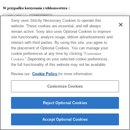
W przypadku korzystania z telekonwertera：
SEL14TC
SEL20TC
Sony uses Strictly Necessary Cookies to operate this
website. These cookies are essential, and will always
remain active. Sony also uses Optional Cookies to improve
site functionality, analyze usage, deliver advertisements and
interact with third parties. By using this site, you agree to
SEL14TC
the placement of Optional Cookies. You can manage your
cookie preferences at any time by clicking
"Customize
Ustawienie ostrości może być niemożliwe w trybie Ciągły AF.
Cookies."
Depending on your selected cookie preferences,
Ogniskowa i maksymalny otwór przysłony w nazwie obiektywu w danych Exif
będą podane w formie wartości powiększenia. Jeśli jednak wartości przysłony
the full functionality of this website may not be available.
pomnożone przez powiększenie wyniosą 10 lub więcej, nie będą wyświetlane
poprawnie.
Review our
Cookie Policy
for more information.
Customize Cookies
Reject Optional Cookies
Terms of Use
Contact Us
Copyright 2026 Sony Corporation
Accept Optional Cookies