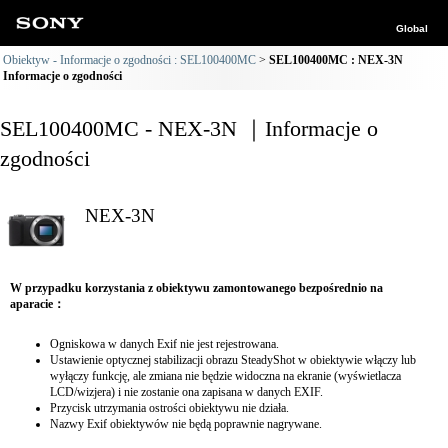
Global
Obiektyw - Informacje o zgodności : SEL100400MC
SEL100400MC : NEX-3N
Informacje o zgodności
SEL100400MC - NEX-3N ｜Informacje o
zgodności
NEX-3N
W przypadku korzystania z obiektywu zamontowanego bezpośrednio na
aparacie：
Ogniskowa w danych Exif nie jest rejestrowana.
Ustawienie optycznej stabilizacji obrazu SteadyShot w obiektywie włączy lub
wyłączy funkcję, ale zmiana nie będzie widoczna na ekranie (wyświetlacza
LCD/wizjera) i nie zostanie ona zapisana w danych EXIF.
Przycisk utrzymania ostrości obiektywu nie działa.
Nazwy Exif obiektywów nie będą poprawnie nagrywane.