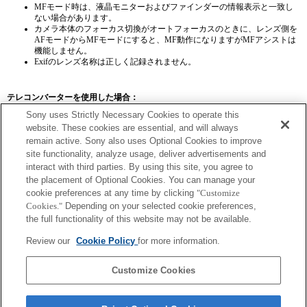
MFモード時は、液晶モニターおよびファインダーの情報表示と一致し
ない場合があります。
カメラ本体のフォーカス切換がオートフォーカスのときに、レンズ側を
AFモードからMFモードにすると、MF動作になりますがMFアシストは
機能しません。
Exifのレンズ名称は正しく記録されません。
テレコンバーターを使用した場合：
Sony uses Strictly Necessary Cookies to operate this
SEL14TC
SEL20TC
website. These cookies are essential, and will always
remain active. Sony also uses Optional Cookies to improve
site functionality, analyze usage, deliver advertisements and
interact with third parties. By using this site, you agree to
the placement of Optional Cookies. You can manage your
SEL14TC
cookie preferences at any time by clicking
"Customize
Cookies."
Depending on your selected cookie preferences,
コンティニュアスAF設定時はピントが合わないことがあります。
the full functionality of this website may not be available.
Exifのレンズ名称の焦点距離および開放F値は、倍率を乗じた値で記載され
ます。ただし、倍率を乗じたF値が10以上の場合、正しく表示されませ
Review our
Cookie Policy
for more information.
ん。
Customize Cookies