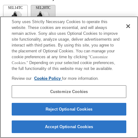
SEL14TC
SEL20TC
Sony uses Strictly Necessary Cookies to operate this
website. These cookies are essential, and will always
remain active. Sony also uses Optional Cookies to improve
site functionality, analyze usage, deliver advertisements and
SEL14TC
interact with third parties. By using this site, you agree to
L'image obtenue peut être floue si l'appareil photo est réglé sur AF continu.
the placement of Optional Cookies. You can manage your
La distance focale et l'ouverture maximale pour le nom de l'objectif Exif seront
cookie preferences at any time by clicking
"Customize
répertoriées à l'aide de valeurs d'agrandissement. Toutefois, lorsque les valeurs
Cookies."
Depending on your selected cookie preferences,
d'ouverture multipliées par l'agrandissement sont supérieures ou égales à 10, elles ne
s'affichent pas correctement.
the full functionality of this website may not be available.
Review our
Cookie Policy
for more information.
Customize Cookies
Reject Optional Cookies
Terms of Use
Contact Us
Copyright 2026 Sony Corporation
Accept Optional Cookies