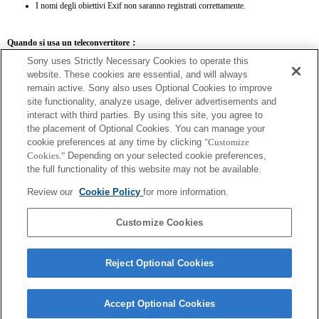
I nomi degli obiettivi Exif non saranno registrati correttamente.
Quando si usa un teleconvertitore：
Sony uses Strictly Necessary Cookies to operate this
SEL14TC
SEL20TC
website. These cookies are essential, and will always
remain active. Sony also uses Optional Cookies to improve
site functionality, analyze usage, deliver advertisements and
interact with third parties. By using this site, you agree to
the placement of Optional Cookies. You can manage your
SEL14TC
cookie preferences at any time by clicking
"Customize
Cookies."
Depending on your selected cookie preferences,
La fotocamera potrebbe risultare fuori fuoco se è impostata su AF continuo.
the full functionality of this website may not be available.
La lunghezza focale e l'apertura massima per il nome Exif dell'obiettivo saranno
espressi usando fattori di ingrandimento. Tuttavia, i valori del diaframma moltiplicati
Review our
Cookie Policy
for more information.
per l'ingrandimento pari a 10 o superiori non verranno visualizzati correttamente.
Customize Cookies
Reject Optional Cookies
Accept Optional Cookies
Terms of Use
Contact Us
Copyright 2026 Sony Corporation