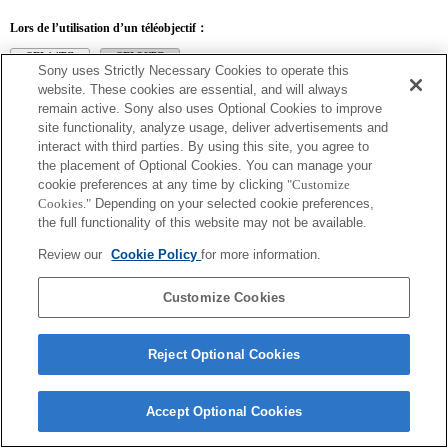
Lors de l’utilisation d’un téléobjectif：
SEL14TC
SEL20TC
Sony uses Strictly Necessary Cookies to operate this
website. These cookies are essential, and will always
remain active. Sony also uses Optional Cookies to improve
site functionality, analyze usage, deliver advertisements and
interact with third parties. By using this site, you agree to
SEL14TC
the placement of Optional Cookies. You can manage your
cookie preferences at any time by clicking
"Customize
L'image obtenue peut être floue si l'appareil photo est réglé sur AF continu.
Cookies."
Depending on your selected cookie preferences,
La distance focale et l'ouverture maximale pour le nom de l'objectif Exif seront
répertoriées à l'aide de valeurs d'agrandissement. Toutefois, lorsque les valeurs
the full functionality of this website may not be available.
d'ouverture multipliées par l'agrandissement sont supérieures ou égales à 10, elles ne
s'affichent pas correctement.
Review our
Cookie Policy
for more information.
Customize Cookies
Reject Optional Cookies
Terms of Use
Contact Us
Copyright 2026 Sony Corporation
Accept Optional Cookies