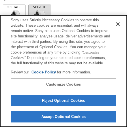
SEL14TC
SEL20TC
Sony uses Strictly Necessary Cookies to operate this
website. These cookies are essential, and will always
remain active. Sony also uses Optional Cookies to improve
site functionality, analyze usage, deliver advertisements and
SEL14TC
interact with third parties. By using this site, you agree to
La lunghezza focale e l'apertura massima per il nome Exif dell'obiettivo saranno
the placement of Optional Cookies. You can manage your
espressi usando fattori di ingrandimento. Tuttavia, i valori del diaframma moltiplicati
cookie preferences at any time by clicking
"Customize
per l'ingrandimento pari a 10 o superiori non verranno visualizzati correttamente.
Cookies."
Depending on your selected cookie preferences,
the full functionality of this website may not be available.
Review our
Cookie Policy
for more information.
Customize Cookies
Reject Optional Cookies
Terms of Use
Contact Us
Copyright 2026 Sony Corporation
Accept Optional Cookies