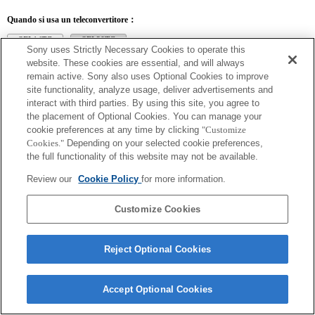
Quando si usa un teleconvertitore：
SEL14TC
SEL20TC
Sony uses Strictly Necessary Cookies to operate this
website. These cookies are essential, and will always
remain active. Sony also uses Optional Cookies to improve
site functionality, analyze usage, deliver advertisements and
interact with third parties. By using this site, you agree to
SEL14TC
the placement of Optional Cookies. You can manage your
cookie preferences at any time by clicking
"Customize
La lunghezza focale e l'apertura massima per il nome Exif dell'obiettivo saranno
Cookies."
Depending on your selected cookie preferences,
espressi usando fattori di ingrandimento. Tuttavia, i valori del diaframma moltiplicati
per l'ingrandimento pari a 10 o superiori non verranno visualizzati correttamente.
the full functionality of this website may not be available.
Review our
Cookie Policy
for more information.
Customize Cookies
Reject Optional Cookies
Terms of Use
Contact Us
Copyright 2026 Sony Corporation
Accept Optional Cookies