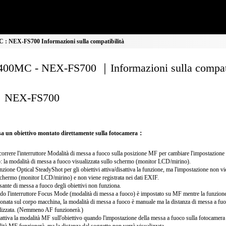
: NEX-FS700 Informazioni sulla compatibilità
00MC - NEX-FS700 ｜Informazioni sulla compati
NEX-FS700
a un obiettivo montato direttamente sulla fotocamera：
correre l'interruttore Modalità di messa a fuoco sulla posizione MF per cambiare l'impostazione
: la modalità di messa a fuoco visualizzata sullo schermo (monitor LCD/mirino).
nzione Optical SteadyShot per gli obiettivi attiva/disattiva la funzione, ma l'impostazione non v
schermo (monitor LCD/mirino) e non viene registrata nei dati EXIF.
lsante di messa a fuoco degli obiettivi non funziona.
o l'interruttore Focus Mode (modalità di messa a fuoco) è impostato su MF mentre la funzion
ionata sul corpo macchina, la modalità di messa a fuoco è manuale ma la distanza di messa a fu
lizzata. (Nemmeno AF funzionerà.)
 attiva la modalità MF sull'obiettivo quando l'impostazione della messa a fuoco sulla fotocamera 