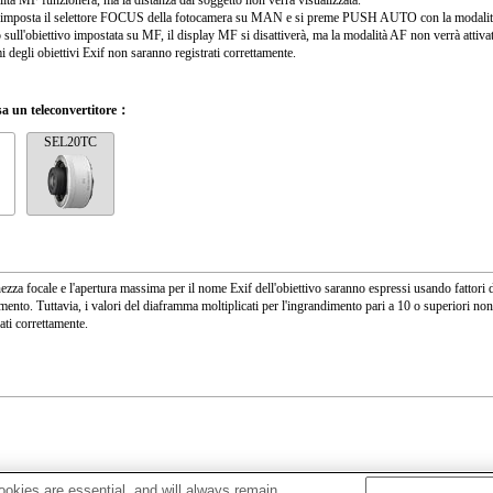
ità MF funzionerà, ma la distanza dal soggetto non verrà visualizzata.
 imposta il selettore FOCUS della fotocamera su MAN e si preme PUSH AUTO con la modalit
 sull'obiettivo impostata su MF, il display MF si disattiverà, ma la modalità AF non verrà attivat
i degli obiettivi Exif non saranno registrati correttamente.
a un teleconvertitore：
SEL20TC
ezza focale e l'apertura massima per il nome Exif dell'obiettivo saranno espressi usando fattori 
mento. Tuttavia, i valori del diaframma moltiplicati per l'ingrandimento pari a 10 o superiori no
ati correttamente.
okies are essential, and will always remain