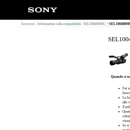
Accessori - Informazioni sulla compatibilità : SEL100400MC
SEL100400MC 
SEL1004
Quando si us
Far s
fuoco
La fu
allo 
Il pu
Quand
selez
visua
Se si