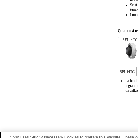
modal
Se si
fuoco
I nom
Quando si us
SEL14TC
SEL14TC
La lungh
ingrandi
visualizz
Sony uses Strictly Necessary Cookies to operate this website. These co