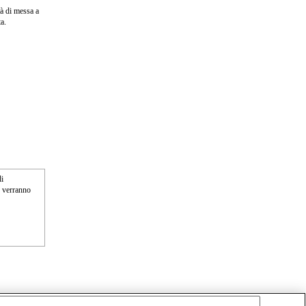
à di messa a
a.
di
n verranno