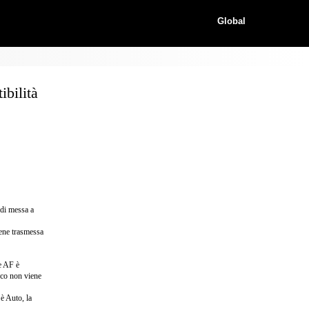
Global
bilità
 di messa a
iene trasmessa
e AF è
oco non viene
è Auto, la