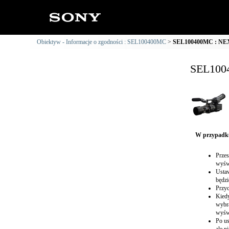
Obiektyw - Informacje o zgodności : SEL100400MC
SEL100400MC : NEX-
SEL1004
W przypadku
Przes
wyświ
Ustaw
będzi
Przyc
Kiedy
wybra
wyświ
Po us