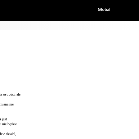
Global
 ostrości, ale
zmiana nie
.
 jest
i nie będzie
ie działał,