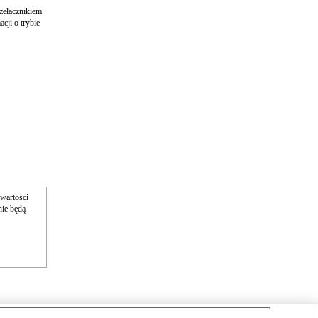
zełącznikiem
ji o trybie
wartości
nie będą