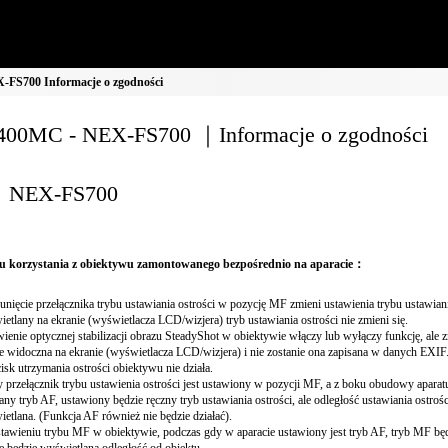
FS700 Informacje o zgodności
00MC - NEX-FS700 ｜Informacje o zgodności
NEX-FS700
 korzystania z obiektywu zamontowanego bezpośrednio na aparacie：
unięcie przełącznika trybu ustawiania ostrości w pozycję MF zmieni ustawienia trybu ustawiania
etlany na ekranie (wyświetlacza LCD/wizjera) tryb ustawiania ostrości nie zmieni się.
ienie optycznej stabilizacji obrazu SteadyShot w obiektywie włączy lub wyłączy funkcję, ale 
e widoczna na ekranie (wyświetlacza LCD/wizjera) i nie zostanie ona zapisana w danych EXIF
isk utrzymania ostrości obiektywu nie działa.
 przełącznik trybu ustawienia ostrości jest ustawiony w pozycji MF, a z boku obudowy aparatu
ny tryb AF, ustawiony będzie ręczny tryb ustawiania ostrości, ale odległość ustawiania ostrośc
etlana. (Funkcja AF również nie będzie działać).
tawieniu trybu MF w obiektywie, podczas gdy w aparacie ustawiony jest tryb AF, tryb MF będz