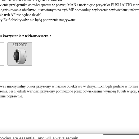
ie będzie wyświetlana odległość od obiektu.
ienie przełącznika ostrości aparatu w pozycji MAN i naciśnięcie przycisku PUSH AUTO z pr
 ogniskowania obiektywu ustawionym na tryb MF spowoduje wyłączenie wyświetlanej informac
le tryb AF nie będzie działał.
y Exif obiektywów nie będą poprawnie nagrywane.
 korzystania z telekonwertera：
SEL20TC
wa i maksymalny otwór przysłony w nazwie obiektywu w danych Exif będą podane w formie 
enia. Jeśli jednak wartości przysłony pomnożone przez powiększenie wyniosą 10 lub więcej, 
lane poprawnie.
okies are essential, and will always remain