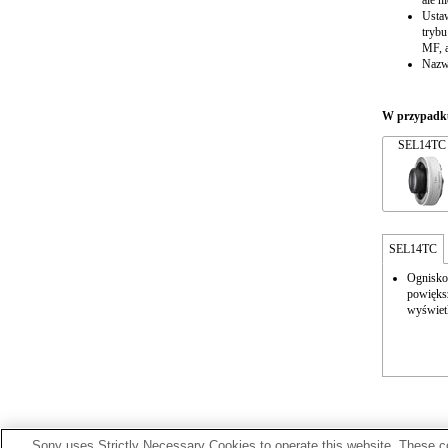
ale n
Ustaw
trybu
MF, a
Nazw
W przypadku
SEL14TC
SEL14TC
Ognisko
powiększ
wyświet
Sony uses Strictly Necessary Cookies to operate this website. These co