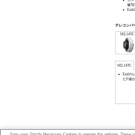
カメ
被写
Ex
テレコンバ
SEL14TC
SEL14TC
Exi
たF値
Sony uses Strictly Necessary Cookies to operate this website. These co