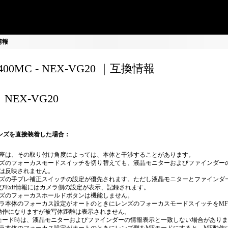
換情報
0400MC - NEX-VG20 ｜互換情報
NEX-VG20
ンズを直接装着した場合：
座は、その取り付け角度によっては、本体と干渉することがあります。
ズのフォーカスモードスイッチを切り替えても、液晶モニターおよびファインダー
は反映されません。
ズの手ブレ補正スイッチの設定が優先されます。ただし液晶モニターとファインダ
びExif情報にはカメラ側の設定が表示、記録されます。
ズのフォーカスホールドボタンは機能しません。
ラ本体のフォーカス設定がオートのときにレンズのフォーカスモードスイッチをM
動作になりますが被写体距離は表示されません。
モード時は、液晶モニターおよびファインダーの情報表示と一致しない場合があり