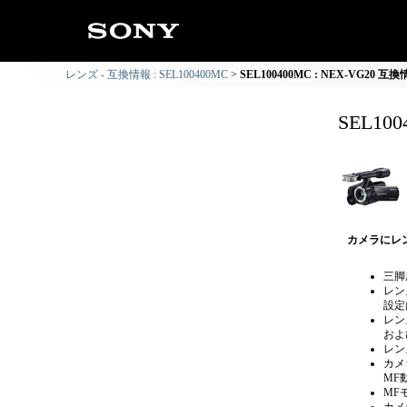
レンズ - 互換情報 : SEL100400MC
SEL100400MC : NEX-VG20 互
SEL10
カメラにレ
三脚
レン
設定
レン
およ
レン
カメ
MF
MF