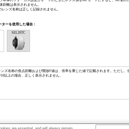
ラ本体のフォーカス設定がオートのときにレンズ側をMFモードにすると、MF動作
体距離は表示されません。
ifのレンズ名称は正しく記録されません。
ーターを使用した場合：
SEL20TC
fのレンズ名称の焦点距離および開放F値は、倍率を乗じた値で記載されます。ただし、
が10以上の場合、正しく表示されません。
okies are essential, and will always remain