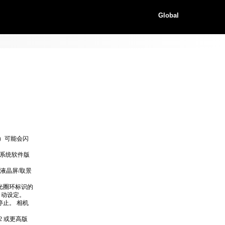
Global
）可能会闪
 系统软件版
（液晶屏/取景
光圈环标识的
可自动设定。
止。 相机
2 或更高版