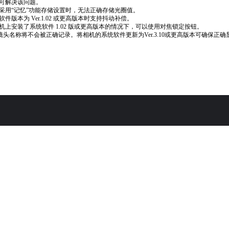
可解决该问题。
采用“记忆”功能存储设置时，无法正确存储光圈值。
软件版本为 Ver.1.02 或更高版本时支持抖动补偿。
机上安装了系统软件 1.02 版或更高版本的情况下，可以使用对焦锁定按钮。
if镜头名称将不会被正确记录。将相机的系统软件更新为Ver.3.10或更高版本可确保正确