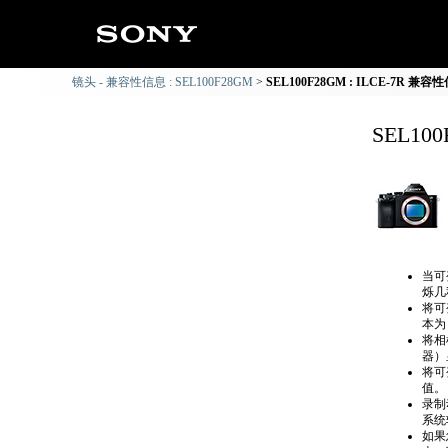
镜头 - 兼容性信息 : SEL100F28GM
SEL100F28GM : ILCE-7R 兼容
SEL10
当可
烁几
将可
本为
将相
器）
将可
值。
录制
系统
如果