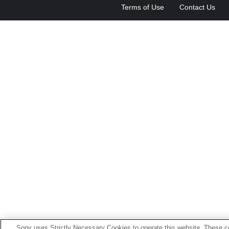
Terms of Use
Contact Us
Sony uses Strictly Necessary Cookies to operate this website. These co