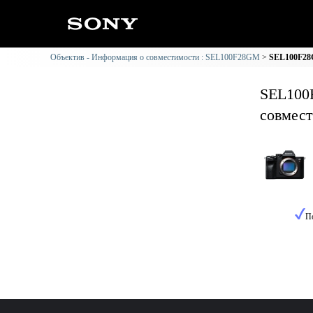
Объектив - Информация о совместимости : SEL100F28GM
SEL100F28
SEL100
совмес
П