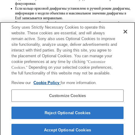
фокусировки.
Если кольцо ирисовой диафрагмы установлено в ручной режим диафрагмы,
информация о модели объектива и максимальном значении диафрагмы в
Exif записывается неправильно.
Если кольцо ирисовой диафрагмы установлено в ручной режим диафрагмы,
Sony uses Strictly Necessary Cookies to operate this
для значения диафрагмы устанавливается значение, которое показывает
кольцо ирисовой диафрагмы, независимо от режима экспозиции.
website. These cookies are essential, and will always
При переключении кольца ирисовой диафрагмы между автоматическим и
remain active. Sony also uses Optional Cookies to improve
ручным режимами диафрагмы во время записи видео запись
site functionality, analyze usage, deliver advertisements and
останавливается.
interact with third parties. By using this site, you agree to
При поворачивании кольца ирисовой диафрагмы время до перехода в режим
the placement of Optional Cookies. You can manage your
экономии энергии не продлевается.
cookie preferences at any time by clicking
Если кольцо ирисовой диафрагмы установлено в ручной режим, функция
"Customize
Background Defocus Control [Регулировка фоновой расфокусировки] в
Cookies."
Depending on your selected cookie preferences,
режиме Photo Creativity [Творческое фото] работает неправильно, однако
the full functionality of this website may not be available.
информация на экранном дисплее отображается как обычно.
Названия объективов Exif будут записываться некорректно.
Review our
Cookie Policy
for more information.
Функция "Focal Plane Phase Detection AF" [Фазовая автофокусировка] не
работает.
Customize Cookies
Reject Optional Cookies
Accept Optional Cookies
Terms of Use
Contact Us
Copyright 2026 Sony Corporation