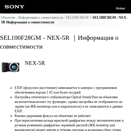
Global
Объектив - Информация о совместимости : SEL100F28GM
SEL100F28GM : NEX-
5R Информация о совместимости
SEL100F28GM - NEX-5R ｜Информация о
совместимости
NEX-5R
EXIF (фокусное расстояние) записывается в камерах с программным
обеспечением версии 1.02 или более поздней.
Настройка оптического стабилизатора Optical SteadyShot на объективе
включает/выключает эту функцию, однако настройка не отображается на
экране (на ЖК-мониторе или в видоискателе) и не записывается в данные
EXIF.
Кнопка удержания фокуса на объективе не работает.
При переключении кольца ирисовой диафрагмы между автоматическим и
ручным режимами диафрагмы экранный дисплей (ЖК-монитор или
видоискатель) может мигать в течение секунды и возможен сброс точки