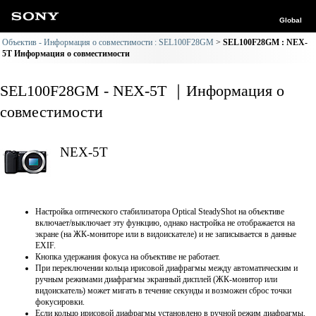
Global
Объектив - Информация о совместимости : SEL100F28GM
SEL100F28GM : NEX-
5T Информация о совместимости
SEL100F28GM - NEX-5T ｜Информация о
совместимости
NEX-5T
Настройка оптического стабилизатора Optical SteadyShot на объективе
включает/выключает эту функцию, однако настройка не отображается на
экране (на ЖК-мониторе или в видоискателе) и не записывается в данные
EXIF.
Кнопка удержания фокуса на объективе не работает.
При переключении кольца ирисовой диафрагмы между автоматическим и
ручным режимами диафрагмы экранный дисплей (ЖК-монитор или
видоискатель) может мигать в течение секунды и возможен сброс точки
фокусировки.
Если кольцо ирисовой диафрагмы установлено в ручной режим диафрагмы,