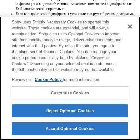
информация о модели объектива и максимальном значении диафрагмы в
Exif записывается неправильно.
Если кольцо ирисовой диафрагмы установлено в ручной режим диафрагмы,
для значения диафрагмы устанавливается значение, которое показывает
Sony uses Strictly Necessary Cookies to operate this
кольцо ирисовой диафрагмы, независимо от режима экспозиции.
website. These cookies are essential, and will always
При переключении кольца ирисовой диафрагмы между автоматическим и
remain active. Sony also uses Optional Cookies to improve
ручным режимами диафрагмы во время записи видео запись
останавливается.
site functionality, analyze usage, deliver advertisements and
При поворачивании кольца ирисовой диафрагмы время до перехода в режим
interact with third parties. By using this site, you agree to
экономии энергии не продлевается.
the placement of Optional Cookies. You can manage your
Если кольцо ирисовой диафрагмы установлено в ручной режим, функция
cookie preferences at any time by clicking
"Customize
Background Defocus Control [Регулировка фоновой расфокусировки] в
Cookies."
Depending on your selected cookie preferences,
режиме Photo Creativity [Творческое фото] работает неправильно, однако
информация на экранном дисплее отображается как обычно.
the full functionality of this website may not be available.
Названия объективов Exif будут записываться некорректно.
Функция "Focal Plane Phase Detection AF" [Фазовая автофокусировка] не
Review our
Cookie Policy
for more information.
работает.
Customize Cookies
Reject Optional Cookies
Terms of Use
Contact Us
Accept Optional Cookies
Copyright 2026 Sony Corporation