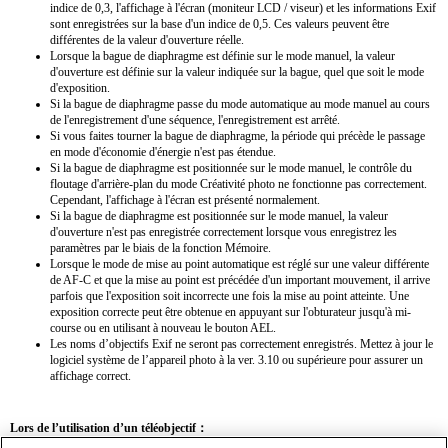
indice de 0,3, l'affichage à l'écran (moniteur LCD / viseur) et les informations Exif
sont enregistrées sur la base d'un indice de 0,5. Ces valeurs peuvent être
différentes de la valeur d'ouverture réelle.
Lorsque la bague de diaphragme est définie sur le mode manuel, la valeur
d'ouverture est définie sur la valeur indiquée sur la bague, quel que soit le mode
d'exposition.
Si la bague de diaphragme passe du mode automatique au mode manuel au cours
de l'enregistrement d'une séquence, l'enregistrement est arrêté.
Si vous faites tourner la bague de diaphragme, la période qui précède le passage
en mode d'économie d'énergie n'est pas étendue.
Si la bague de diaphragme est positionnée sur le mode manuel, le contrôle du
floutage d'arrière-plan du mode Créativité photo ne fonctionne pas correctement.
Cependant, l'affichage à l'écran est présenté normalement.
Si la bague de diaphragme est positionnée sur le mode manuel, la valeur
d'ouverture n'est pas enregistrée correctement lorsque vous enregistrez les
paramètres par le biais de la fonction Mémoire.
Lorsque le mode de mise au point automatique est réglé sur une valeur différente
de AF-C et que la mise au point est précédée d'un important mouvement, il arrive
parfois que l'exposition soit incorrecte une fois la mise au point atteinte. Une
exposition correcte peut être obtenue en appuyant sur l'obturateur jusqu'à mi-
course ou en utilisant à nouveau le bouton AEL.
Les noms d’objectifs Exif ne seront pas correctement enregistrés. Mettez à jour le
logiciel système de l’appareil photo à la ver. 3.10 ou supérieure pour assurer un
affichage correct.
Lors de l’utilisation d’un téléobjectif：