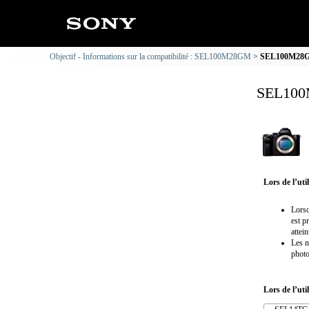
Objectif - Informations sur la compatibilité : SEL100M28GM
SEL100M28GM 
SEL100M
Lors de l’ut
Lorsq
est p
attei
Les n
photo
Lors de l’uti