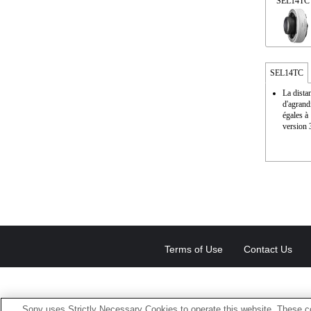
SEL14TC
SEL14TC
La distan
d'agrand
égales à 
version 3
Terms of Use
Contact Us
Sony uses Strictly Necessary Cookies to operate this website. These co