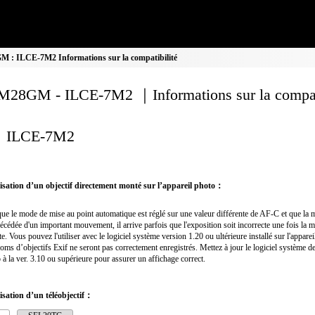
: ILCE-7M2 Informations sur la compatibilité
28GM - ILCE-7M2 ｜Informations sur la compati
ILCE-7M2
ilisation d’un objectif directement monté sur l’appareil photo：
ue le mode de mise au point automatique est réglé sur une valeur différente de AF-C et que la 
récédée d'un important mouvement, il arrive parfois que l'exposition soit incorrecte une fois la m
nte. Vous pouvez l'utiliser avec le logiciel système version 1.20 ou ultérieure installé sur l'apparei
oms d’objectifs Exif ne seront pas correctement enregistrés. Mettez à jour le logiciel système de
 à la ver. 3.10 ou supérieure pour assurer un affichage correct.
lisation d’un téléobjectif：