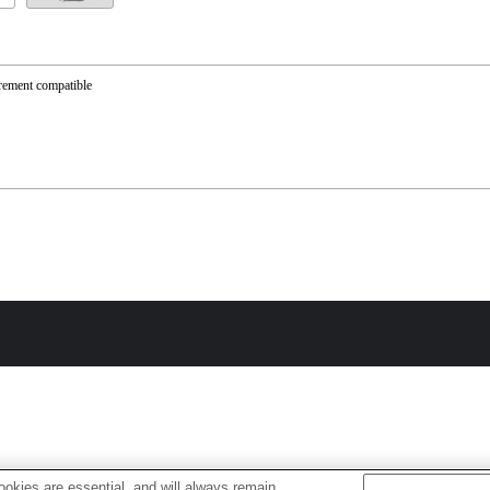
rement compatible
okies are essential, and will always remain