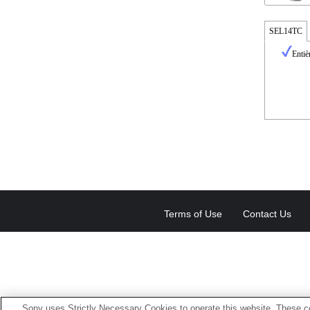
SEL14TC
Entiè
Terms of Use
Contact Us
Sony uses Strictly Necessary Cookies to operate this website. These co