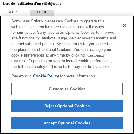
Lors de l’utilisation d’un téléobjectif：
SEL14TC
SEL20TC
Sony uses Strictly Necessary Cookies to operate this
website. These cookies are essential, and will always
remain active. Sony also uses Optional Cookies to improve
site functionality, analyze usage, deliver advertisements and
SEL14TC
interact with third parties. By using this site, you agree to
the placement of Optional Cookies. You can manage your
La distance focale et l'ouverture maximale pour le nom de l'objectif Exif seront
cookie preferences at any time by clicking
"Customize
répertoriées à l'aide de valeurs d'agrandissement. Toutefois, lorsque les valeurs
Cookies."
Depending on your selected cookie preferences,
d'ouverture multipliées par l'agrandissement sont supérieures ou égales à 10, elles ne
s'affichent pas correctement.
the full functionality of this website may not be available.
Review our
Cookie Policy
for more information.
Customize Cookies
Reject Optional Cookies
Terms of Use
Contact Us
Copyright 2026 Sony Corporation
Accept Optional Cookies