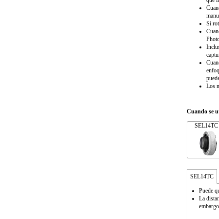
que i
Cuand
manua
Si ro
Cuand
Photo
Inclu
captu
Cuand
enfoq
puede
Los n
Cuando se ut
SEL14TC
SEL14TC
Puede qu
La dista
embargo,