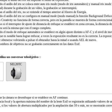
ndique el anillo del iris sin importar el modo de exposición.
o el anillo del iris se coloca entre auto iris mode (modo de iris automático) y manual iris mode
l) durante la grabación de un vídeo, la grabación se interrumpirá.
tas el anillo del iris, no se extiende el tiempo anterior al Ahorro de Energía.
o el anillo del iris se configura en manual mode (modo manual) la función Background Defoc
 Creativity no funciona de forma correcta, pero en la pantalla se muestra de forma convencional
so si el interruptor de ajuste de distancia de enfoque se establece en zona cercana, la distancia d
ra será la misma que con el rango completo.
o el modo de enfoque automático se establece en algún ajuste distinto a AF-C y el nivel de mo
ue es notable hasta lograr enfocar, a veces la exposición resultante no es la correcta. La exposic
 obtenerse volviendo a pulsar el obturador hasta la mitad o usando AEL de nuevo.
ombres de objetivos no se grabarán correctamente en los datos Exif.
iliza un conversor teleobjetivo：
SEL20TC
e la cámara se desenfoque si se establece en AF continuo.
ncia focal y la apertura máxima del nombre de la lente Exif se registrarán utilizando valores de 
 si los valores de abertura multiplicados por la ampliación dan 10 o más, no se mostrarán corr