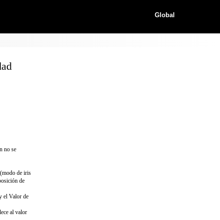
Global
dad
n no se
 (modo de iris
posición de
y el Valor de
ece al valor