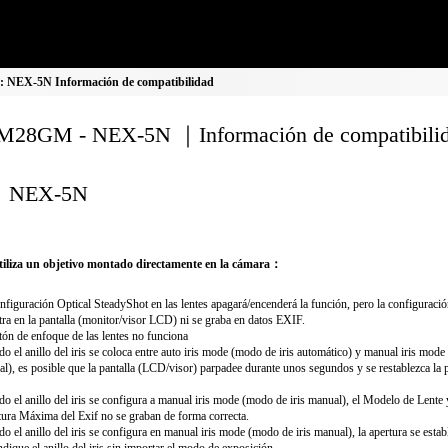
NEX-5N Información de compatibilidad
28GM - NEX-5N ｜Información de compatibili
NEX-5N
iliza un objetivo montado directamente en la cámara：
nfiguración Optical SteadyShot en las lentes apagará/encenderá la función, pero la configuració
ra en la pantalla (monitor/visor LCD) ni se graba en datos EXIF.
tón de enfoque de las lentes no funciona
o el anillo del iris se coloca entre auto iris mode (modo de iris automático) y manual iris mode
l), es posible que la pantalla (LCD/visor) parpadee durante unos segundos y se restablezca la 
o el anillo del iris se configura a manual iris mode (modo de iris manual), el Modelo de Lente 
ura Máxima del Exif no se graban de forma correcta.
o el anillo del iris se configura en manual iris mode (modo de iris manual), la apertura se establ