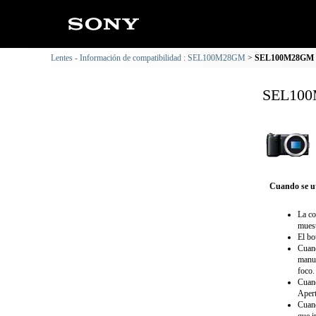
Lentes - Información de compatibilidad : SEL100M28GM
SEL100M28GM : 
SEL100M
Cuando se ut
La co
muest
El bo
Cuand
manua
foco.
Cuand
Apert
Cuand