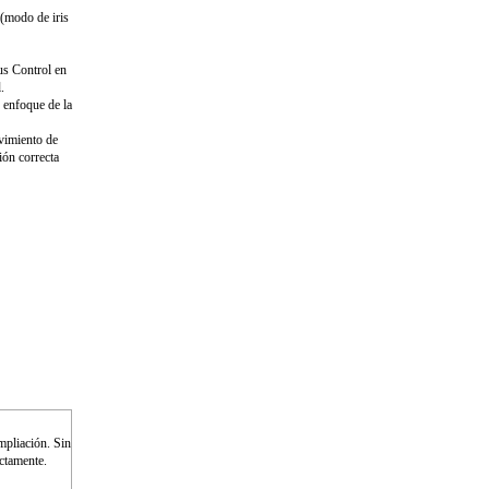
 (modo de iris
us Control en
.
e enfoque de la
vimiento de
ión correcta
ampliación. Sin
ectamente.