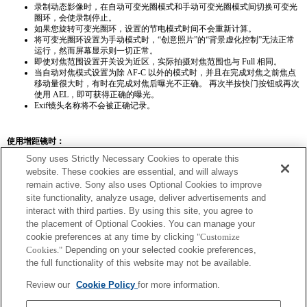
录制动态影像时，在自动可变光圈模式和手动可变光圈模式间切换可变光
圈环，会使录制停止。
如果您旋转可变光圈环，设置的节电模式时间不会重新计算。
将可变光圈环设置为手动模式时，“创意照片”的“背景虚化控制”无法正常
运行，然而屏幕显示则一切正常。
即使对焦范围设置开关设为近区，实际拍摄对焦范围也与 Full 相同。
当自动对焦模式设置为除 AF-C 以外的模式时，并且在完成对焦之前焦点
移动量很大时，有时在完成对焦后曝光不正确。 再次半按快门按钮或再次
使用 AEL，即可获得正确的曝光。
Exif镜头名称将不会被正确记录。
使用增距镜时：
Sony uses Strictly Necessary Cookies to operate this
SEL14TC
SEL20TC
website. These cookies are essential, and will always
remain active. Sony also uses Optional Cookies to improve
site functionality, analyze usage, deliver advertisements and
interact with third parties. By using this site, you agree to
the placement of Optional Cookies. You can manage your
SEL14TC
cookie preferences at any time by clicking
"Customize
Cookies."
Depending on your selected cookie preferences,
相机可能会在设置连续 AF 后对焦不准。
the full functionality of this website may not be available.
Exif 鏡頭名的焦距和最大光圈會以放大倍數值列出。然而，如光圈值乘以放
大倍數為 10 或更高時，便無法正確顯示。
Review our
Cookie Policy
for more information.