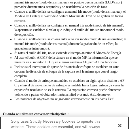
manual iris mode (modo de iris manual), es posible que la pantalla (LCD/visor)
parpadee durante unos segundos y se restablezca la posición de foco.
Cuando el anillo del iris se configura a manual iris mode (modo de iris manual), el
Modelo de Lente y el Valor de Apertura Máxima del Exif no se graban de forma
correcta.
Cuando el anillo del iris se configura en manual iris mode (modo de iris manual),
la apertura se establece al valor que indique el anillo del iris sin importar el modo
de exposición.
Cuando el anillo del iris se coloca entre auto iris mode (modo de iris automático) y
manual iris mode (modo de iris manual) durante la grabación de un vídeo, la
grabación se interrumpirá.
Si rotas el anillo del iris, no se extiende el tiempo anterior al Ahorro de Energía.
Al usar el botón AF/MF de la cámara en el modo MF, la información que se
muestra en el monitor LCD y en el visor cambia a AF, pero AF no funciona.
Incluso si el interruptor de ajuste de distancia de enfoque se establece en zona
cercana, la distancia de enfoque de la captura será la misma que con el rango
completo.
Cuando el modo de enfoque automático se establece en algún ajuste distinto a AF-
C y el nivel de movimiento de enfoque es notable hasta lograr enfocar, a veces la
exposición resultante no es la correcta. La exposición correcta puede obtenerse
volviendo a pulsar el obturador hasta la mitad o usando AEL de nuevo.
Los nombres de objetivos no se grabarán correctamente en los datos Exif.
Cuando se utiliza un conversor teleobjetivo：
Sony uses Strictly Necessary Cookies to operate this
SEL14TC
SEL20TC
website. These cookies are essential, and will always