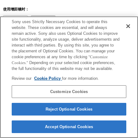
使用增距镜时：
SEL14TC
SEL20TC
Sony uses Strictly Necessary Cookies to operate this
website. These cookies are essential, and will always
remain active. Sony also uses Optional Cookies to improve
site functionality, analyze usage, deliver advertisements and
interact with third parties. By using this site, you agree to
SEL14TC
the placement of Optional Cookies. You can manage your
cookie preferences at any time by clicking
"Customize
Exif 鏡頭名的焦距和最大光圈會以放大倍數值列出。然而，如光圈值乘以放
Cookies."
Depending on your selected cookie preferences,
大倍數為 10 或更高時，便無法正確顯示。
the full functionality of this website may not be available.
Review our
Cookie Policy
for more information.
Customize Cookies
Reject Optional Cookies
Terms of Use
Contact Us
Accept Optional Cookies
Copyright 2026 Sony Corporation