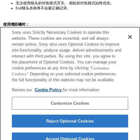
无法使用镜头的对焦模式开关。 相机的对焦模式始终优先。
Exif镜头名称将不会被正确记录。
使用增距镜时：
Sony uses Strictly Necessary Cookies to operate this
SEL14TC
SEL20TC
website. These cookies are essential, and will always
remain active. Sony also uses Optional Cookies to improve
site functionality, analyze usage, deliver advertisements and
interact with third parties. By using this site, you agree to
the placement of Optional Cookies. You can manage your
SEL14TC
cookie preferences at any time by clicking
"Customize
Cookies."
Depending on your selected cookie preferences,
Exif 鏡頭名的焦距和最大光圈會以放大倍數值列出。然而，如光圈值乘以放
the full functionality of this website may not be available.
大倍數為 10 或更高時，便無法正確顯示。
Review our
Cookie Policy
for more information.
Customize Cookies
Reject Optional Cookies
Accept Optional Cookies
Terms of Use
Contact Us