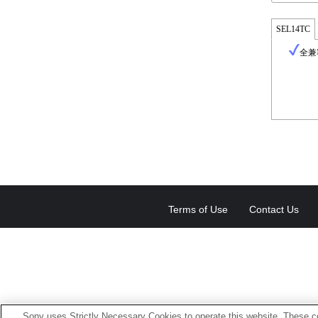
SEL14TC
全兼
Terms of Use
Contact Us
Sony uses Strictly Necessary Cookies to operate this website. These co