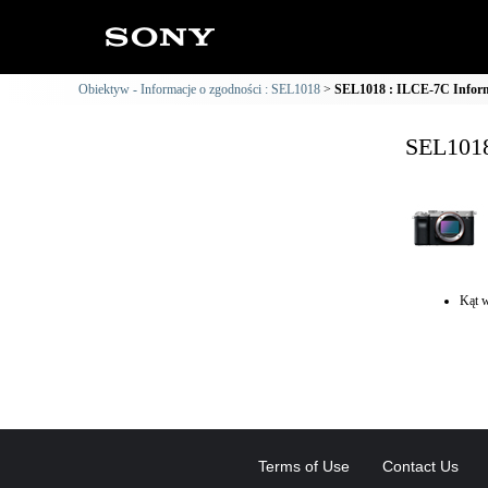
Obiektyw - Informacje o zgodności : SEL1018
SEL1018 : ILCE-7C Inform
SEL1018
Kąt w
Terms of Use
Contact Us