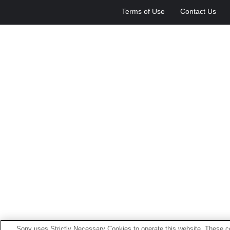
Terms of Use
Contact Us
Sony uses Strictly Necessary Cookies to operate this website. These co