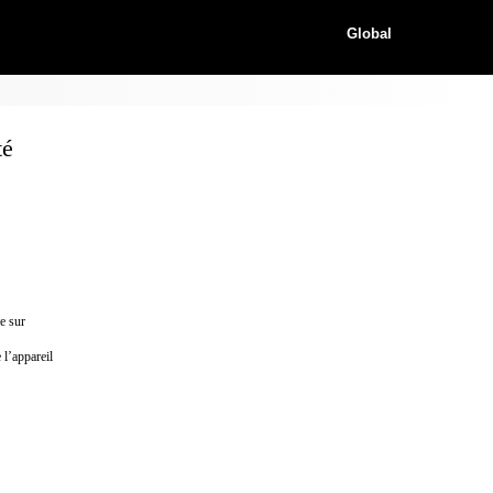
Global
té
ée sur
 l’appareil