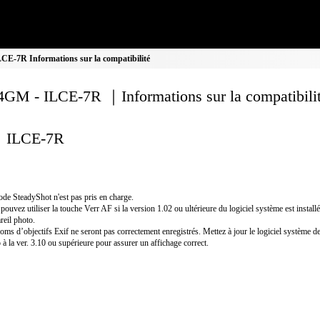
E-7R Informations sur la compatibilité
GM - ILCE-7R ｜Informations sur la compatibili
ILCE-7R
de SteadyShot n'est pas pris en charge.
pouvez utiliser la touche Verr AF si la version 1.02 ou ultérieure du logiciel système est install
areil photo.
oms d’objectifs Exif ne seront pas correctement enregistrés. Mettez à jour le logiciel système de
 à la ver. 3.10 ou supérieure pour assurer un affichage correct.