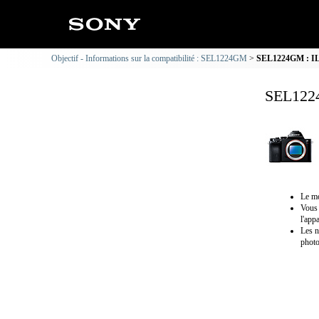
Objectif - Informations sur la compatibilité : SEL1224GM
SEL1224GM : ILC
SEL1224
Le mo
Vous 
l'app
Les n
photo