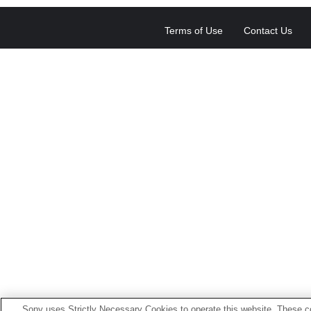
Terms of Use
Contact Us
Sony uses Strictly Necessary Cookies to operate this website. These co