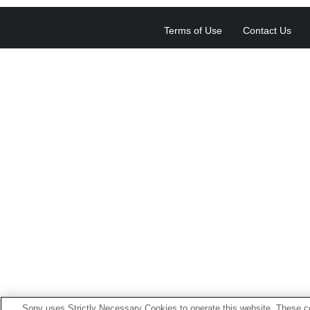
Terms of Use
Contact Us
Sony uses Strictly Necessary Cookies to operate this website. These co