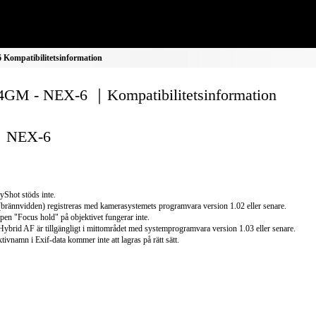
ompatibilitetsinformation
GM - NEX-6 ｜Kompatibilitetsinformation
NEX-6
yShot stöds inte.
(brännvidden) registreras med kamerasystemets programvara version 1.02 eller senare.
en "Focus hold" på objektivet fungerar inte.
Hybrid AF är tillgängligt i mittområdet med systemprogramvara version 1.03 eller senare.
tivnamn i Exif-data kommer inte att lagras på rätt sätt.