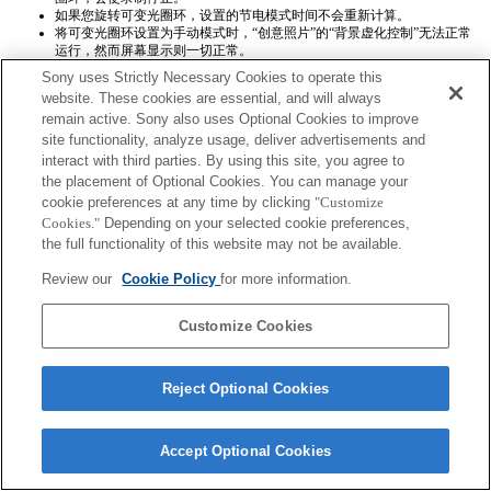
如果您旋转可变光圈环，设置的节电模式时间不会重新计算。
将可变光圈环设置为手动模式时，“创意照片”的“背景虚化控制”无法正常
运行，然而屏幕显示则一切正常。
Exif镜头名称将不会被正确记录。
Sony uses Strictly Necessary Cookies to operate this
website. These cookies are essential, and will always
remain active. Sony also uses Optional Cookies to improve
site functionality, analyze usage, deliver advertisements and
interact with third parties. By using this site, you agree to
the placement of Optional Cookies. You can manage your
cookie preferences at any time by clicking
"Customize
Terms of Use
Contact Us
Cookies."
Depending on your selected cookie preferences,
Copyright 2026 Sony Corporation
the full functionality of this website may not be available.
Review our
Cookie Policy
for more information.
Customize Cookies
Reject Optional Cookies
Accept Optional Cookies