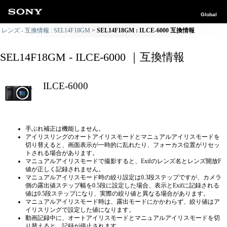
Global
レンズ - 互換情報 : SEL14F18GM
SEL14F18GM : ILCE-6000 互換情報
SEL14F18GM - ILCE-6000 ｜互換情報
ILCE-6000
手ぶれ補正は機能しません。
アイリスリングのオートアイリスモードとマニュアルアイリスモードを
切り替えると、画面表示が一時的に乱れたり、フォーカス位置がリセッ
トされる場合があります。
マニュアルアイリスモードで撮影すると、Exifのレンズ名とレンズ開放F
値が正しく記録されません。
マニュアルアイリスモード時の絞り設定は0.3段ステップですが、カメラ
側の露出値ステップ幅を0.5段に設定した場合、表示とExifに記録される
値は0.5段ステップになり、実際の絞り値と異なる場合があります。
マニュアルアイリスモード時は、露出モードにかかわらず、絞り値はア
イリスリングで設定した値になります。
動画記録中に、オートアイリスモードとマニュアルアイリスモードを切
り替えると、記録が停止されます。