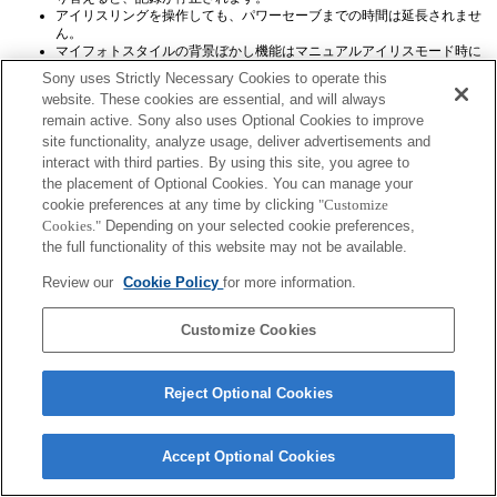
アイリスリングを操作しても、パワーセーブまでの時間は延長されませ
ん。
マイフォトスタイルの背景ぼかし機能はマニュアルアイリスモード時に
は使用できませんが、背景ぼかしのメニューが表示されてしまいます。
Sony uses Strictly Necessary Cookies to operate this
マニュアルアイリスモード時、カメラの「登録」機能で絞り値は正しく
website. These cookies are essential, and will always
登録されません。
remain active. Sony also uses Optional Cookies to improve
Exifのレンズ名称は正しく記録されません。カメラ本体ソフトウェアを
Ver.3.10以上にすることで、正しく表示されます。
site functionality, analyze usage, deliver advertisements and
interact with third parties. By using this site, you agree to
the placement of Optional Cookies. You can manage your
cookie preferences at any time by clicking
"Customize
Cookies."
Depending on your selected cookie preferences,
the full functionality of this website may not be available.
Review our
Cookie Policy
for more information.
ご利用条件
プライバシーポリシー
Copyright 2026 Sony Corporation
Customize Cookies
Reject Optional Cookies
Accept Optional Cookies