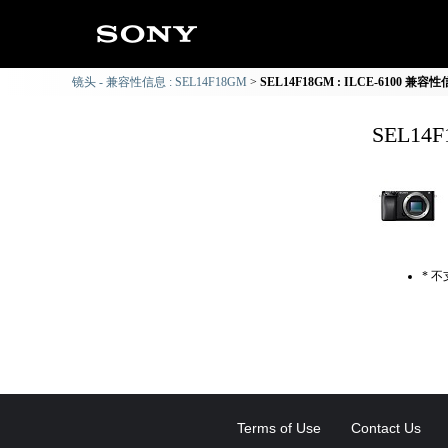
镜头 - 兼容性信息 : SEL14F18GM
SEL14F18GM : ILCE-6100 兼容
SEL14
* 
Terms of Use
Contact Us