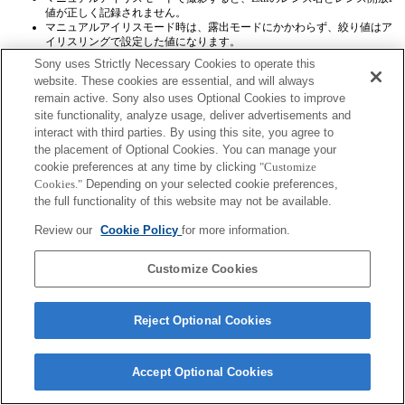
値が正しく記録されません。
マニュアルアイリスモード時は、露出モードにかかわらず、絞り値はア
イリスリングで設定した値になります。
動画記録中に、オートアイリスモードとマニュアルアイリスモードを切
Sony uses Strictly Necessary Cookies to operate this
り替えると、記録が停止されます。
website. These cookies are essential, and will always
アイリスリングを操作しても、パワーセーブまでの時間は延長されませ
remain active. Sony also uses Optional Cookies to improve
ん。
マイフォトスタイルの背景ぼかし機能はマニュアルアイリスモード時に
site functionality, analyze usage, deliver advertisements and
は使用できませんが、背景ぼかしのメニューが表示されてしまいます。
interact with third parties. By using this site, you agree to
Exifのレンズ名称は正しく記録されません。
the placement of Optional Cookies. You can manage your
cookie preferences at any time by clicking
"Customize
Cookies."
Depending on your selected cookie preferences,
the full functionality of this website may not be available.
Review our
Cookie Policy
for more information.
ご利用条件
プライバシーポリシー
Customize Cookies
Copyright 2026 Sony Corporation
Reject Optional Cookies
Accept Optional Cookies