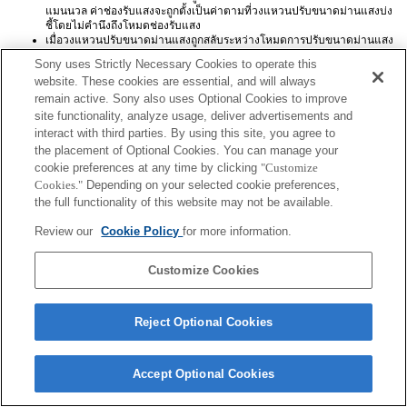
แมนนวล ค่าช่องรับแสงจะถูกตั้งเป็นค่าตามที่วงแหวนปรับขนาดม่านแสงบ่ง
ชี้โดยไม่คำนึงถึงโหมดช่องรับแสง
เมื่อวงแหวนปรับขนาดม่านแสงถูกสลับระหว่างโหมดการปรับขนาดม่านแสง
อัตโนมัติและโหมดการปรับขนาดม่านแสงแบบแมนนวลในระหว่างการบันทึก
Sony uses Strictly Necessary Cookies to operate this
ภาพเคลื่อนไหว การบันทึกนั้นจะหยุดลง
website. These cookies are essential, and will always
ถ้าคุณหมุนวงแหวนปรับขนาดม่านแสง จะไม่มีการยืดเวลาก่อนประหยัด
remain active. Sony also uses Optional Cookies to improve
พลังงานออกไป
เมื่อวงแหวนปรับขนาดม่านแสงถูกตั้งเป็นโหมดแมนนวล การควบคุมฉาก
site functionality, analyze usage, deliver advertisements and
หลังพร่ามัวในการสร้างสรรค์ภาพถ่ายจะทำงานไม่ถูกต้อง แต่หน้าจอจะแสดง
interact with third parties. By using this site, you agree to
เหมือนกับที่ทำตามปกติ
the placement of Optional Cookies. You can manage your
ชื่อเลนส์ Exif จะไม่ได้รับการบันทึกอย่างถูกต้อง
cookie preferences at any time by clicking
"Customize
Cookies."
Depending on your selected cookie preferences,
the full functionality of this website may not be available.
Review our
Cookie Policy
for more information.
Customize Cookies
Terms of Use
Contact Us
Copyright 2026 Sony Corporation
Reject Optional Cookies
Accept Optional Cookies