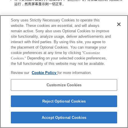
运行，然而屏幕显示则一切正常。
Sony uses Strictly Necessary Cookies to operate this
website. These cookies are essential, and will always
remain active. Sony also uses Optional Cookies to improve
site functionality, analyze usage, deliver advertisements and
interact with third parties. By using this site, you agree to
Terms of Use
Contact Us
Copyright 2026 Sony Corporation
the placement of Optional Cookies. You can manage your
cookie preferences at any time by clicking
"Customize
Cookies."
Depending on your selected cookie preferences,
the full functionality of this website may not be available.
Review our
Cookie Policy
for more information.
Customize Cookies
Reject Optional Cookies
Accept Optional Cookies