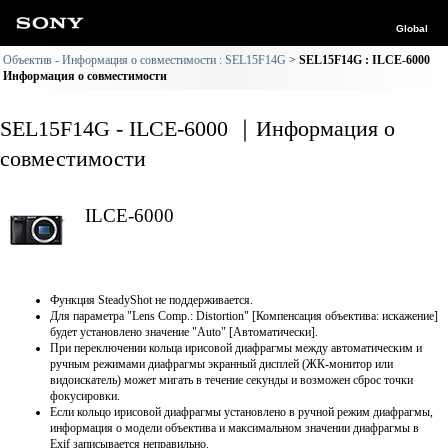
Global
Объектив - Информация о совместимости : SEL15F14G
SEL15F14G : ILCE-6000
Информация о совместимости
SEL15F14G - ILCE-6000 ｜Информация о
совместимости
ILCE-6000
Функция SteadyShot не поддерживается.
Для параметра "Lens Comp.: Distortion" [Компенсация объектива: искажение]
будет установлено значение "Auto" [Автоматически].
При переключении кольца ирисовой диафрагмы между автоматическим и
ручным режимами диафрагмы экранный дисплей (ЖК-монитор или
видоискатель) может мигать в течение секунды и возможен сброс точки
фокусировки.
Если кольцо ирисовой диафрагмы установлено в ручной режим диафрагмы,
информация о модели объектива и максимальном значении диафрагмы в
Exif записывается неправильно.