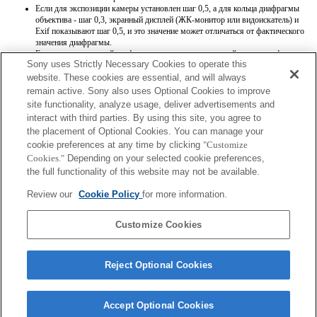
Если для экспозиции камеры установлен шаг 0,5, а для кольца диафрагмы
объектива - шаг 0,3, экранный дисплей (ЖК-монитор или видоискатель) и
Exif показывают шаг 0,5, и это значение может отличаться от фактического
значения диафрагмы.
Если кольцо ирисовой диафрагмы установлено в ручной режим диафрагмы,
Sony uses Strictly Necessary Cookies to operate this
для значения диафрагмы устанавливается значение, которое показывает
кольцо ирисовой диафрагмы, независимо от режима экспозиции.
website. These cookies are essential, and will always
При переключении кольца ирисовой диафрагмы между автоматическим и
remain active. Sony also uses Optional Cookies to improve
ручным режимами диафрагмы во время записи видео запись
site functionality, analyze usage, deliver advertisements and
останавливается.
interact with third parties. By using this site, you agree to
При поворачивании кольца ирисовой диафрагмы время до перехода в режим
the placement of Optional Cookies. You can manage your
экономии энергии не продлевается.
cookie preferences at any time by clicking
Если кольцо ирисовой диафрагмы установлено в ручной режим, функция
"Customize
Background Defocus Control [Регулировка фоновой расфокусировки] в
Cookies."
Depending on your selected cookie preferences,
режиме Photo Creativity [Творческое фото] работает неправильно, однако
the full functionality of this website may not be available.
информация на экранном дисплее отображается как обычно.
Если кольцо ирисовой диафрагмы установлено в ручной режим диафрагмы,
Review our
Cookie Policy
for more information.
значение диафрагмы регистрируется неправильно при регистрации настроек
с помощью функции "Memory" (Память).
Customize Cookies
Reject Optional Cookies
Accept Optional Cookies
Terms of Use
Contact Us
Copyright 2026 Sony Corporation