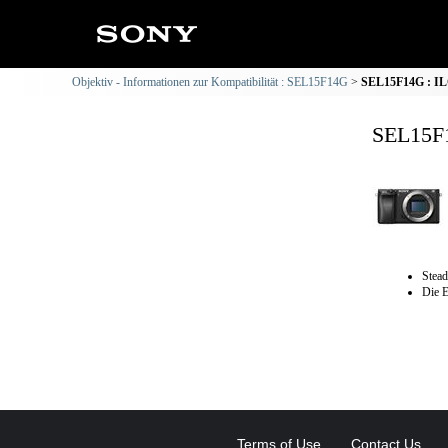
Objektiv - Informationen zur Kompatibilität : SEL15F14G
SEL15F14G : ILC
SEL15F1
Stead
Die E
Terms of Use
Contact Us